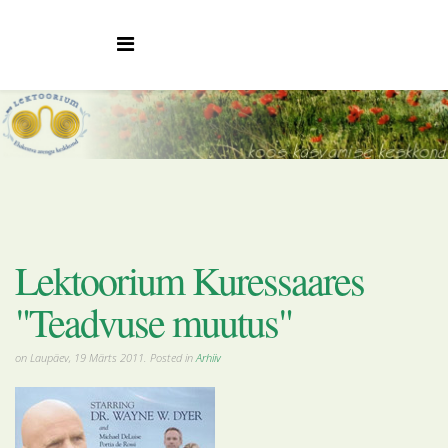
Lektoorium Kuressaares
"Teadvuse muutus"
on Laupäev, 19 Märts 2011. Posted in
Arhiiv