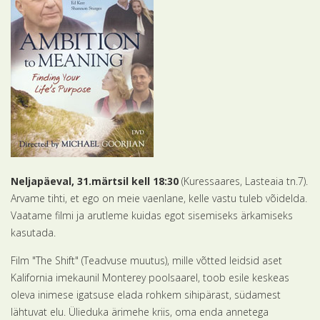
Neljapäeval, 31.märtsil kell 18:30
(Kuressaares, Lasteaia tn.7).
Arvame tihti, et ego on meie vaenlane, kelle vastu tuleb võidelda.
Vaatame filmi ja arutleme kuidas egot sisemiseks ärkamiseks
kasutada.
Film "The Shift" (Teadvuse muutus), mille võtted leidsid aset
Kalifornia imekaunil Monterey poolsaarel, toob esile keskeas
oleva inimese igatsuse elada rohkem sihipärast, südamest
lähtuvat elu. Ülieduka ärimehe kriis, oma enda annetega