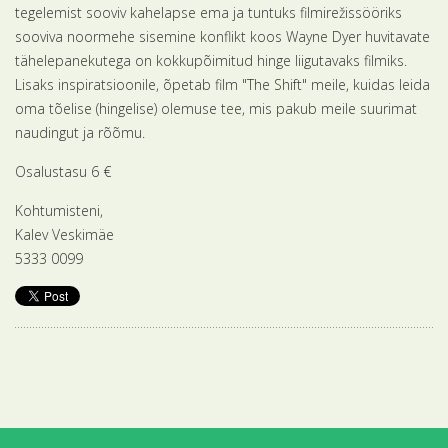
tegelemist sooviv kahelapse ema ja tuntuks filmirežissööriks
sooviva noormehe sisemine konflikt koos Wayne Dyer huvitavate
tähelepanekutega on kokkupõimitud hinge liigutavaks filmiks.
Lisaks inspiratsioonile, õpetab film "The Shift" meile, kuidas leida
oma tõelise (hingelise) olemuse tee, mis pakub meile suurimat
naudingut ja rõõmu.
Osalustasu 6 €
Kohtumisteni,
Kalev Veskimäe
5333 0099