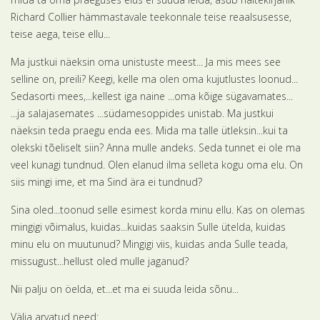
Richard Collier hämmastavale teekonnale teise reaalsusesse,
teise aega, teise ellu...
Ma justkui näeksin oma unistuste meest... Ja mis mees see
selline on, preili? Keegi, kelle ma olen oma kujutlustes loonud...
Sedasorti mees,...kellest iga naine ...oma kõige sügavamates...
...ja salajasemates ...südamesoppides unistab. Ma justkui
näeksin teda praegu enda ees. Mida ma talle ütleksin...kui ta
olekski tõeliselt siin? Anna mulle andeks. Seda tunnet ei ole ma
veel kunagi tundnud. Olen elanud ilma selleta kogu oma elu. On
siis mingi ime, et ma Sind ära ei tundnud?
Sina oled...toonud selle esimest korda minu ellu. Kas on olemas
mingigi võimalus, kuidas...kuidas saaksin Sulle ütelda, kuidas
minu elu on muutunud? Mingigi viis, kuidas anda Sulle teada,
missugust...hellust oled mulle jaganud?
Nii palju on öelda, et...et ma ei suuda leida sõnu...
Välja arvatud need: