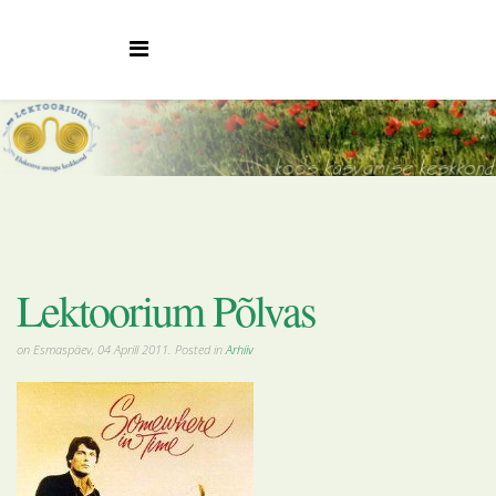
Lektoorium Põlvas
on Esmaspäev, 04 Aprill 2011. Posted in
Arhiiv