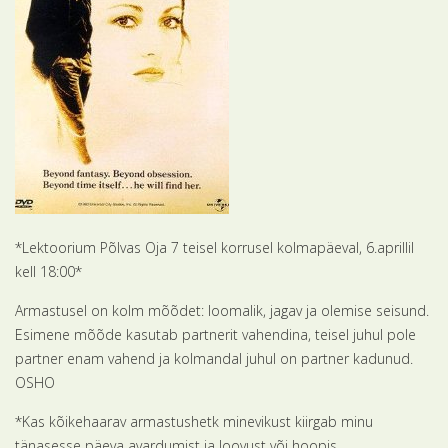
*Lektoorium Põlvas Oja 7 teisel korrusel kolmapäeval, 6.aprillil
kell 18:00*
Armastusel on kolm mõõdet: loomalik, jagav ja olemise seisund.
Esimene mõõde kasutab partnerit vahendina, teisel juhul pole
partner enam vahend ja kolmandal juhul on partner kadunud.
OSHO
*Kas kõikehaarav armastushetk minevikust kiirgab minu
tänasesse päeva avardumist ja loovust või hoopis