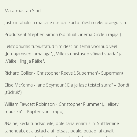
Ma armastan Sind!
Just nii tahaksin ma talle ütelda...kui ta tõesti oleks praegu siin.
Produtsent Stephen Simon (Spiritual Cinema Circle-i rajaja ).
Lektooriumis tutvustatud filmidest on tema voolinud veel
„Jutuajamised Jumalaga", „Milleks unistused võivad saada" ja
„Väike Hing ja Päike".
Richard Collier - Christopher Reeve („Superman"- Superman)
Elise McKenna - Jane Seymour („Ela ja lase teistel surra" – Bondi
„tüdruk")
William Fawcett Robinson - Christopher Plummer („Helisev
muusika" – Kapten von Trapp)
/Naine, keda tundsid eile, pole täna enam siin. Suhtlemine
tähendab, et alustad alati otsast peale, püüad jätkuvalt