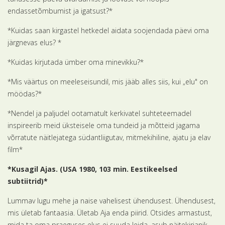
endassetõmbumist ja igatsust?*
*Kuidas saan kirgastel hetkedel aidata soojendada päevi oma
järgnevas elus? *
*Kuidas kirjutada ümber oma minevikku?*
*Mis väärtus on meeleseisundil, mis jääb alles siis, kui „elu" on
möödas?*
*Nendel ja paljudel ootamatult kerkivatel suhteteemadel
inspireerib meid üksteisele oma tundeid ja mõtteid jagama
võrratute näitlejatega südantliigutav, mitmekihiline, ajatu ja elav
film*
*Kusagil Ajas. (USA 1980, 103 min. Eestikeelsed
subtiitrid)*
Lummav lugu mehe ja naise vahelisest ühendusest. Ühendusest,
mis ületab fantaasia. Ületab Aja enda piirid. Otsides armastust,
mida ta oma praeguses elus ei suuda leida, asub näitekirjanik