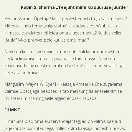
Robin S. Sharma „Teejuht inimliku suuruse juurde”
Kes on Vaimne Õpetaja? Mille poolest erineb ta „tavainimesest“?
Milles seisneb tema „valgustatus“ ja kuidas see mõjub teistele
inimestele, aidates neil leida oma elueesmärki...? Kuidas selleni
jõuda? Miks prohvet pole kuulus omal maal?
Need on küsimused meie inimpotentsiaali lahtirullumisest ja
seeläbi liikumisest üha sügavamasse täitumusse. Need on
küsimused elava eeskuju erakordsest mõjust ümbritsevale – ja
selle äratundmisest...
Mängufilm Wayne W. Dyer`i – kaasaja Ameerika ühe sügavama
Vaimse Õpetajaga peaosas aitab meil tungida eneseleidmise
müsteeriumisse ning selle algeid endaski tabada.
FILMIST
Filmi "Sina oled oma elu tervendaja" tegijad on valmis saanud
järjekordse kunstiteosega, milles kolm kaasaja inimest tunnevad