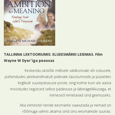
TALLINNA LEKTOORIUMIS: ELUEESMÄRKI LEIDMAS. Film
Wayne W Dyer`iga peaosas
Keskendu ükskõik millisele valdkonnale või oskusele,
pühendudes järeleandmatult pidevale täiustumisele ja püüeldes
kirglikult suurepärasuse poole, ning kolme kuni viie aasta
möödudes tegutsed sellise pädevuse ja läbinägelikkusega, et
inimesed nimetavad sind geeniuseks.
Aita inimestel nende eesmärke saavutada ja nemad on
rõõmuga valmis aitama sind sinu eesmärkide suunas.