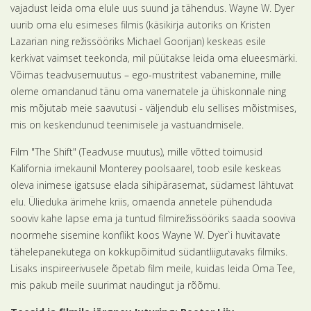
vajadust leida oma elule uus suund ja tähendus. Wayne W. Dyer
uurib oma elu esimeses filmis (käsikirja autoriks on Kristen
Lazarian ning režissööriks Michael Goorijan) keskeas esile
kerkivat vaimset teekonda, mil püütakse leida oma elueesmärki.
Võimas teadvusemuutus – ego-mustritest vabanemine, mille
oleme omandanud tänu oma vanematele ja ühiskonnale ning
mis mõjutab meie saavutusi - väljendub elu sellises mõistmises,
mis on keskendunud teenimisele ja vastuandmisele.
Film "The Shift" (Teadvuse muutus), mille võtted toimusid
Kalifornia imekaunil Monterey poolsaarel, toob esile keskeas
oleva inimese igatsuse elada sihipärasemat, südamest lähtuvat
elu. Ülieduka ärimehe kriis, omaenda annetele pühenduda
sooviv kahe lapse ema ja tuntud filmirežissööriks saada sooviva
noormehe sisemine konflikt koos Wayne W. Dyer`i huvitavate
tähelepanekutega on kokkupõimitud südantliigutavaks filmiks.
Lisaks inspireerivusele õpetab film meile, kuidas leida Oma Tee,
mis pakub meile suurimat naudingut ja rõõmu.