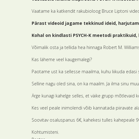
Vaatame ka katkendit rakubioloog Bruce Liptoni video
Pärast videoid jagame tekkinud ideid, harjut
Kohal on kindlasti PSYCH-K meetodi praktikuid,
Võimalik osta ja tellida hea hinnaga Robert M. Willi
Kas läheme veel kaugemalegi?
Paotame ust ka sellesse maailma, kuhu liikuda edasi s
Selline nagu oled sina, on ka maailm. Ja ilma sinu m
Ärge kunagi kahelge selles, et väike grupp mõtlevaid 
Kes veel peale inimolendi võib kannatada piiravate a
Soovitav osaluspanus 6€, kahekesi tulles kahepeale 9
Kohtumisteni.