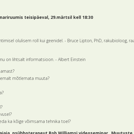
ariruumis teisipäeval, 29.märtsil kell 18:30
imisel olulisem roll kui geenidel. - Bruce Lipton, PhD, rakubioloog, r
 on lihtsalt informatsioon. - Albert Einstein
elamast?
pikemalt mõtlemata muuta?
a?
l?
dvusel?
neda ka kõige võimsama tehnika toel?
rajaja, psühhoterapeut
Rob Williamsi videoseminar „Muutuste p