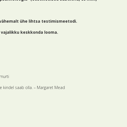
vähemalt ühe lihtsa testimismeetodi.
s vajalikku keskkonda looma.
murti
se kindel saab olla. – Margaret Mead