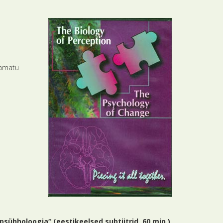
aamatu
sühholoogia“ (eestikeelsed subtiitrid, 60 min.)