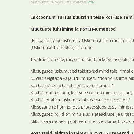
on Pühapäev, 20 Märts 2011. Posted in
Arhiiv
Lektoorium Tartus Küütri 14 teise korruse semin
Muutuste juhtimine ja PSYCH-K meetod
„Elu saladus“ on uskumus. Uskumustel on meie elu juht
„Uskumused ja bioloogia“ autor.
Teadmine on see, mis on tulnud läbi kogemise, ülejäänu
Missugused uskumused takistavad mind täiel rinnal 
Kuidas selgitada välja uskumused, mida võiks ilma 
Kuidas sõnastada uut, toetavat uskumust?
Kuidas teada saada, kas see sobitub minu eluplaanig
Kuidas sobilikku uskumust alateadvusele selgitada?
Missugune roll on nendes protsessides teisel inimese
Missugused rollid on minu elus alateadvusel ja ülitea
Miks ikkagi mõnest probleemist ei ole võimalik vaba
Vastuseid leidma inspireerib PSYCH-K meetodi 