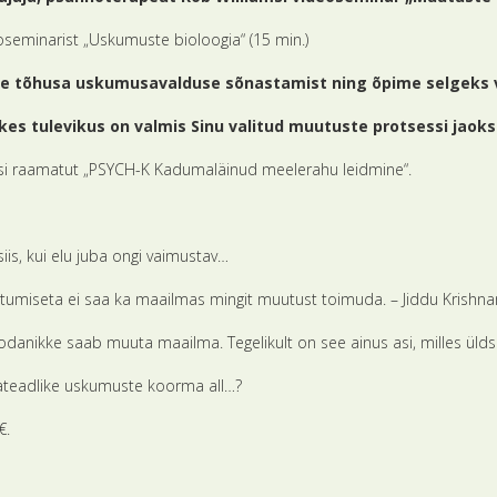
seminarist „Uskumuste bioloogia“ (15 min.)
ame tõhusa uskumusavalduse sõnastamist ning õpime selgeks 
 kes tulevikus on valmis Sinu valitud muutuste protsessi jaok
amsi raamatut „PSYCH-K Kadumaläinud meelerahu leidmine“.
iis, kui elu juba ongi vaimustav…
uutumiseta ei saa ka maailmas mingit muutust toimuda. – Jiddu Krishna
kodanikke saab muuta maailma. Tegelikult on see ainus asi, milles üld
lateadlike uskumuste koorma all…?
€.