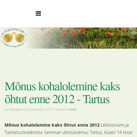
Mõnus kohalolemine kaks
õhtut enne 2012 - Tartus
on Pühapäev, 25 Detsember 2011. Posted in
Arhiiv
Mõnus kohalolemine kaks õhtut enne 2012
Lektooriumi ja
Tunnetusteadmiste Seminari ühissündmus Tartus, Küütri 14 teise