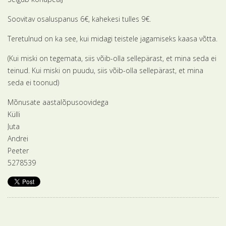
Soovitav osaluspanus 6€, kahekesi tulles 9€.
Teretulnud on ka see, kui midagi teistele jagamiseks kaasa võtta.
(Kui miski on tegemata, siis võib-olla sellepärast, et mina seda ei
teinud. Kui miski on puudu, siis võib-olla sellepärast, et mina
seda ei toonud)
Mõnusate aastalõpusoovidega
Külli
Juta
Andrei
Peeter
5278539