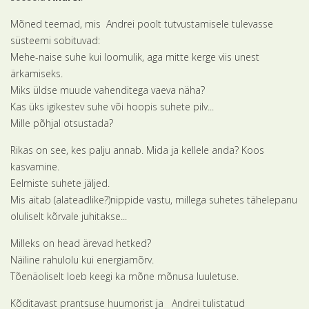
Mõned teemad, mis Andrei poolt tutvustamisele tulevasse
süsteemi sobituvad:
Mehe-naise suhe kui loomulik, aga mitte kerge viis unest
ärkamiseks.
Miks üldse muude vahenditega vaeva näha?
Kas üks igikestev suhe või hoopis suhete pilv...
Mille põhjal otsustada?
Rikas on see, kes palju annab. Mida ja kellele anda? Koos
kasvamine.
Eelmiste suhete jäljed.
Mis aitab (alateadlike?)nippide vastu, millega suhetes tähelepanu
oluliselt kõrvale juhitakse...
Milleks on head ärevad hetked?
Näiline rahulolu kui energiamõrv.
Tõenäoliselt loeb keegi ka mõne mõnusa luuletuse.
Kõditavast prantsuse huumorist ja Andrei tulistatud