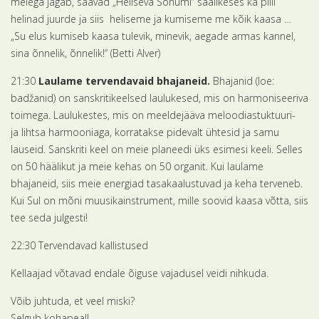
meiega jagab, saavad „Heliseva Sõnumi“ saalikeses ka pilli
helinad juurde ja siis heliseme ja kumiseme me kõik kaasa …
„Su elus kumiseb kaasa tulevik, minevik, aegade armas kannel,
sina õnnelik, õnnelik!“ (Betti Alver)
21:30
Laulame
tervendavaid bhajaneid.
Bhajanid (loe:
badžanid) on sanskritikeelsed laulukesed, mis on harmoniseeriva
toimega. Laulukestes, mis on meeldejääva meloodiastuktuuri-
ja lihtsa harmooniaga, korratakse pidevalt ühtesid ja samu
lauseid. Sanskriti keel on meie planeedi üks esimesi keeli. Selles
on 50 häälikut ja meie kehas on 50 organit. Kui laulame
bhajaneid, siis meie energiad tasakaalustuvad ja keha terveneb.
Kui Sul on mõni muusikainstrument, mille soovid kaasa võtta, siis
tee seda julgesti!
22:30 Tervendavad kallistused
Kellaajad võtavad endale õiguse vajadusel veidi nihkuda.
Võib juhtuda, et veel miski?
Selgub kohapealJ