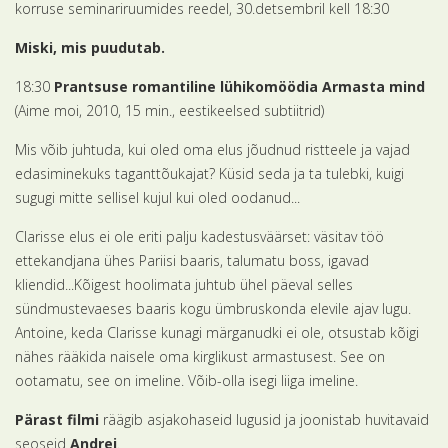
korruse seminariruumides reedel, 30.detsembril kell 18:30
Miski, mis puudutab.
18:30
Prantsuse romantiline lühikomöödia Armasta mind
(Aime moi, 2010, 15 min., eestikeelsed subtiitrid)
Mis võib juhtuda, kui oled oma elus jõudnud ristteele ja vajad
edasiminekuks taganttõukajat? Küsid seda ja ta tulebki, kuigi
sugugi mitte sellisel kujul kui oled oodanud...
Clarisse elus ei ole eriti palju kadestusväärset: väsitav töö
ettekandjana ühes Pariisi baaris, talumatu boss, igavad
kliendid...Kõigest hoolimata juhtub ühel päeval selles
sündmustevaeses baaris kogu ümbruskonda elevile ajav lugu.
Antoine, keda Clarisse kunagi märganudki ei ole, otsustab kõigi
nähes rääkida naisele oma kirglikust armastusest. See on
ootamatu, see on imeline. Võib-olla isegi liiga imeline.
Pärast filmi
räägib asjakohaseid lugusid ja joonistab huvitavaid
seoseid
Andrei
.