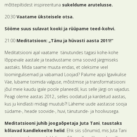
mõttepiltidest inspireerituna
sukeldume arutelusse.
20:30
Vaatame
üksteisele otsa.
Sööme suus sulavat kooki ja rüüpame teed-kohvi.
21:00
Meditatsioon: „Tänu ja hüvasti aasta 2011!“
Meditatsiooni ajal vaatame tänutundes tagasi kohe-kohe
lõppevale aastale ja teadvustame oma soovid järgmiseks
aastaks. Mida saame muuta endas, et oleksime veel
loomingulisemad ja vabamad Loojad? Palume appi Igavikulise
Väe, lubame toimida valguse, mõistmise ja transformatsiooni
jõul meie kaudu igale poole planeedil, kus selle järgi on vajadus.
Peagi oleme aastas 2012., selles oodatud ja kardetud aastas,
kus ju kindlasti midagi muutub?! Läheme uude aastasse sooja
südame-, heade soovide-, huvi, tänutunde- ja hoolivusega.
Meditatsiooni juhib joogaõpetaja Juta Tani
,
taustaks
kõlavad kandlekeelte helid
. Ehk siis sõnumid, mis Juta Tani